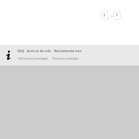
1
...
1
FAQ
Acerca de nós
Recomende-nos
Política de privacidade
Termos e condições