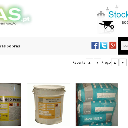
ras Sobras
Recente
▲
▼
Preço
▲
▼