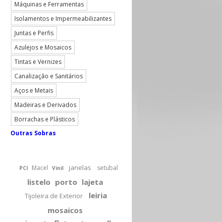
Máquinas e Ferramentas
Isolamentos e Impermeabilizantes
Juntas e Perfis
Azulejos e Mosaicos
Tintas e Vernizes
Canalização e Sanitários
Aços e Metais
Madeiras e Derivados
Borrachas e Plásticos
Outras Sobras
janelas
Macel
setubal
PCI
Vinil
listelo
porto
lajeta
leiria
Tijoleira de Exterior
mosaicos