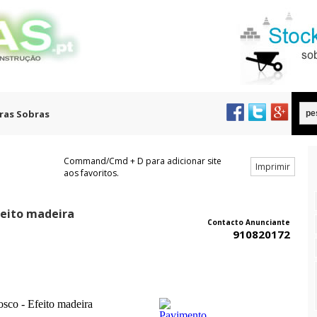
ras Sobras
Command/Cmd + D para adicionar site
Imprimir
aos favoritos.
feito madeira
Contacto Anunciante
910820172