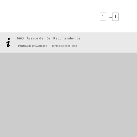
1
...
1
FAQ
Acerca de nós
Recomende-nos
Política de privacidade
Termos e condições