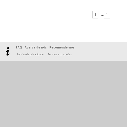
1
...
1
FAQ
Acerca de nós
Recomende-nos
Política de privacidade
Termos e condições