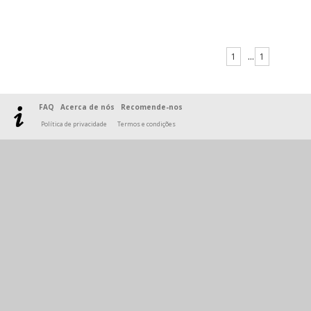
1
...
1
FAQ
Acerca de nós
Recomende-nos
Política de privacidade
Termos e condições