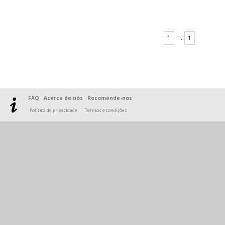
1
...
1
FAQ
Acerca de nós
Recomende-nos
Política de privacidade
Termos e condições